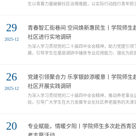
生以青春力量破解社区治理难题，以实际行动践行青年担
答题聚合力 智汇赋能显担当”大学生进社区大调研活动揭
社”调研团，在指导老师杜孝珍的带领下前往赤龙南街佳
29
研，以“贤惠益+睦邻共建”项目为核心，聚焦居民需求、
青春智汇街巷间 空间焕新惠民生丨学院师生
论创新扎根社区实践。 访谈问需，倾听民生心声同学...
社区进行实地调研
2025-12
为深入学习贯彻党的二十届四中全会精神，助力党建引领
展，引导学生在基层调研中锤炼专业应用能力、强化为民
创新思维，近日，学院“揭榜答题聚合力 智汇赋能显担当
活动揭榜团队“溯流而上”实践调研团在指导教师刘玉芝的
26
精武镇锦泽苑社区进行实地调研。实地走访，摸清现状在
党建引领聚合力 乐享银龄添暖意丨学院师生
下，师生实地走访了社区党群服务中心，逐一察看各类活动.
社区开展实践调研
2025-12
为深入学习贯彻党的二十届四中全会精神，推动养老事业
段，引导广大学生在大力发展专业化社区养老服务的天津
领、践行社会责任，12月23日，政治与行政学院“社志同行
人”两支“揭榜答题聚合力 智汇赋能显担当”大学生进社区
20
指导教师冀云与郝佳昕的带领下，赴静海区静海镇文化里
专业赋能，情暖夕阳丨学院师生多次赴西青
走进服务一线 感受养老温度在静海镇文化里社区党委书...
老志愿活动