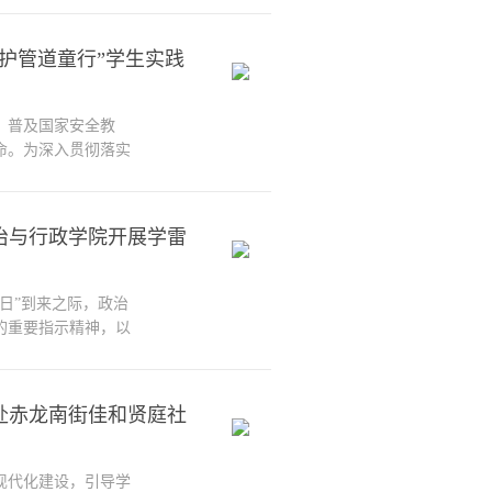
郭尚维主持。集体联
平法治思想学习纲要
护管道童行”学生实践
坚...
，普及国家安全教
命。为深入贯彻落实
广大学生深刻理解并
的“津门智护管道童
展了十余场内容丰富、
治与行政学院开展学雷
0人...
日”到来之际，政治
的重要指示精神，以
筹开展“青春践行雷锋
度、有深度的实践活
在新时代焕发新光
赴赤龙南街佳和贤庭社
现代化建设，引导学