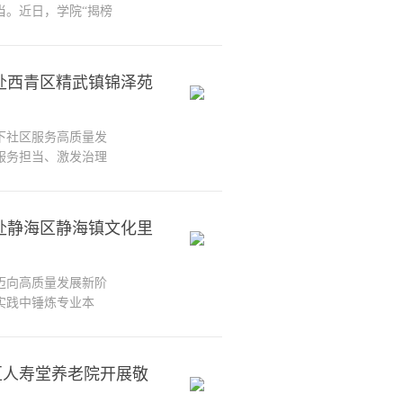
当。近日，学院“揭榜
榜团队“佳和同心共建
和贤庭社区进行实地调
破解治理难题，推动理
赴西青区精武镇锦泽苑
下社区服务高质量发
服务担当、激发治理
”大学生进社区大调研
带领下，前往西青区
社区工作人员的带领
赴静海区静海镇文化里
..
迈向高质量发展新阶
实践中锤炼专业本
调研组”和“银龄合伙
大调研活动揭榜团队在
社区进行实地调研。
区人寿堂养老院开展敬