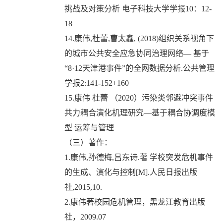
挑战及对策分析 电子科技大学学报10：12-
18
14.康伟,杜蕾,曹太鑫, (2018)组织关系视角下
的城市公共安全应急协同治理网络— 基于
“8·12天津港事件”的全网数据分析.公共管理
学报2:141-152+160
15.康伟 杜蕾 （2020）污染类邻避冲突事件
共力耦合演化机理研究—基于耦合协调度模
型 运筹与管理
（三）著作：
1.康伟,孙德梅,吕东诗.著 学校突发危机事件
的生成、演化与控制[M].人民日报出版
社,2015,10.
2.康伟著校园危机管理，黑龙江教育出版
社，2009.07