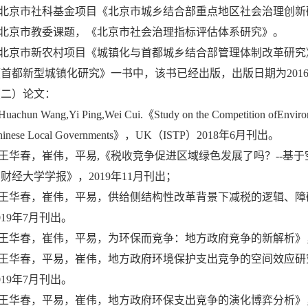
3.北京市社科基金项目《北京市城乡结合部重点地区社会治理创新
4.北京市教委课题，《北京市社会治理指标评估体系研究》。
5.北京市新农村项目《城镇化与首都城乡结合部管理体制改革研
首都新型城镇化研究》一书中，该书已经出版，出版日期为2016
（二）论文：
Huachun Wang,Yi Ping,Wei Cui.《Study on the Competition ofEnvironm
hinese Local Governments》，UK（ISTP）2018年6月刊出。
.王华春，崔伟，平易,《税收竞争促进区域绿色发展了吗？--基
财经大学学报》，2019年11月刊出；
3.王华春，崔伟，平易，供给侧结构性改革背景下减税的逻辑、
019年7月刊出。
.王华春，崔伟，平易，为环保而竞争：地方政府竞争的新解析》，
5.王华春，平易，崔伟，地方政府环境保护支出竞争的空间效应
019年7月刊出。
6.王华春，平易，崔伟，地方政府环保支出竞争的演化博弈分析