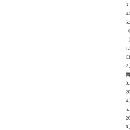
《
1.
C
2
南
2
4
2