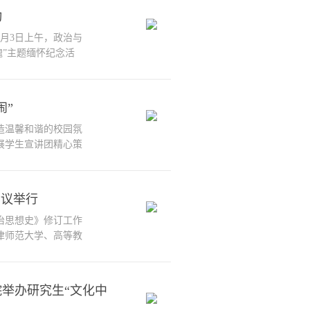
。 比赛现场，各参赛
动
容...
月3日上午，政治与
魂”主题缅怀纪念活
生代表70余人参加
记姜德红结合清明慎终
生治学为人的崇高品
闹”
...
造温馨和谐的校园氛
展学生宣讲团精心策
，一系列别开生面的小
慧与趣味的“双向奔
的彩蝶。这些精心设计
会议举行
.
治思想史》修订工作
津师范大学、高等教
 《西方政治思想史》
师范大学先后有徐大
刘训练、高景柱、漆
举办研究生“文化中
人...