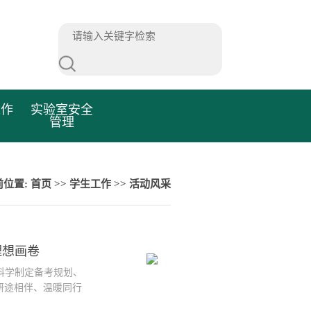
工作
实验室安全
管理
前位置:
首页
>>
学生工作
>>
活动风采
理想画卷
科学制定备考规划、
研途相伴、温暖同行
贵平副院长、刘玉芝老