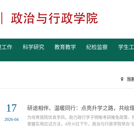
建工作
科学研究
教育教学
纪检监察
学生
当
17
研途相伴、温暖同行：点亮升学之路，共绘
为培育我院优良学风，助力政行学子明晰考研推免政策、
2026-04
掌握实用应试方法，4月16日下午，政治与行政学院举办“
——2026年考研、保研政策解读”活动。刘训练院长、乔