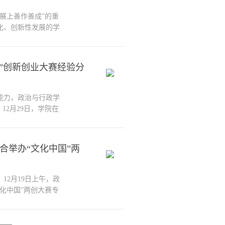
展上善作善成”的重
化、创新性发展的学
11会议室举办“古韵今
大赛培训动员会。本次
德艺双馨”文艺工作
”创新创业大赛经验分
能力，政治与行政学
12月29日，学院在
邀请2025级政府治理
余名研究生参与交
奖、“挑战杯”大学
合举办“文化中国”两
12月19日上午，政
文化中国”两创大赛专
化中国”两创大赛中
三等奖获得者申艺萱
，深化“以赛促学、以