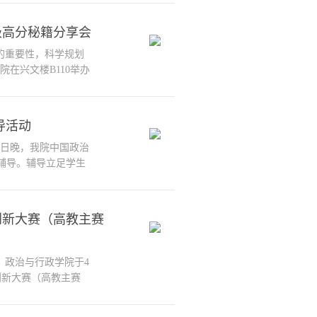
院本科生做了指导和
引导同学们理性权衡
级高分秘籍分享会
...
试的重要性，科学规划
院在兴文楼B110举办
邀请2401陈墨涵同
学分享六级提分方法。
场氛围热烈，交流务
导活动
...
0日晚，我院中国政治
题辅导。辅导立足学生
程中的困惑与痛点。
资料收集、真题辨
老师从“假努力”陷
创新大赛（高教主赛
...
，政治与行政学院于4
生创新大赛（高教主赛
化传承等文科特色方
以专业视角为参赛项