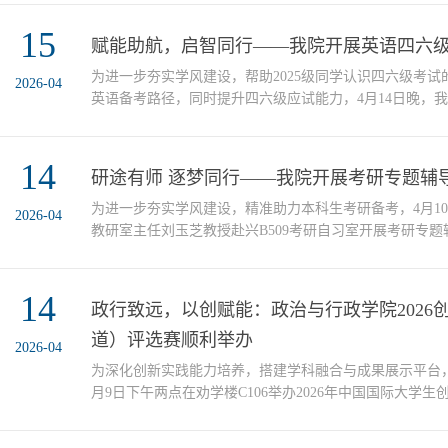
师、刘美清老师、宁家治老师以及三位优秀学生代表为全
15
分享。刘训练院长围绕自知、自觉、自律三大优良品质，
赋能助航，启智同行——我院开展英语四六
考研与就业方向，结合兴趣、能力与自身实际审慎选择，不盲
为进一步夯实学风建设，帮助2025级同学认识四六级考
2026-04
英语备考路径，同时提升四六级应试能力，4月14日晚，我
英语四六级经验分享会。分享会由副院长乔贵平教授主持，
学分享四级备考经验，2401桑若菡同学、2304马小媛同
14
活动围绕备考规划、题型突破、复盘提分等内容展开，现
研途有师 逐梦同行——我院开展考研专题辅
实深入。 会议伊始，乔贵平院长从学业发展、升学深造等多个
为进一步夯实学风建设，精准助力本科生考研备考，4月1
2026-04
教研室主任刘玉芝教授赴兴B509考研自习室开展考研专
备考实际，紧扣“科学规划、精准提分”理念，直击备考过
辅导前，刘老师通过问卷调查收集学生需求，围绕专业课
14
伪、时间管理、院校选择等核心问题展开讲解。辅导中，刘
政行致远，以创赋能：政治与行政学院2026
阱、时间分配误区、四象限法则三个维度，帮助学生规避低效
道）评选赛顺利举办
2026-04
为深化创新实践能力培养，搭建学科融合与成果展示平台
月9日下午两点在劝学楼C106举办2026年中国国际大学
道）院级评选赛。本次赛事聚焦社会治理、公共服务、文
向，邀请毕宏音、孙宏伟、李永俊三位教师组成评审团，