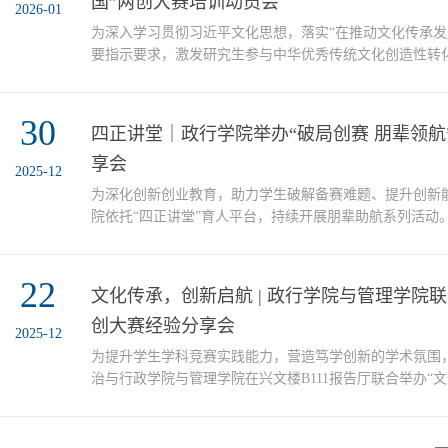
国”两创大赛培训动员会
2026-01
为深入学习贯彻习近平文化思想，落实“在推动文化传承发
要指示要求，激发研究生参与中华优秀传统文化创造性转
术热情与实践活力，12月31日上午，政行学院在兴文楼B1
承续文脉，锐意创新展津风”——研究生“文化中国”两创
30
活动特邀我校古籍保护研究院教师、天津市第八届中青年“
四正讲堂｜政行学院举办“破局创赛 朋辈领航
者王振良教授担任主讲嘉宾，院党委书记姜德红、院...
享会
2025-12
为深化创新创业教育，助力学生破解备赛难题、提升创新
院依托“四正讲堂”育人平台，持续开展朋辈助航系列活动。
创梦广场108室成功举办“破局创赛 朋辈领航”经验分享会，
与公共政策专业硕士研究生徐前进同学担任分享嘉宾，30
22
流。徐前进同学曾斩获“学创杯”创业综合模拟大赛省级特等
文化传承，创新启航 | 政行学院与管理学院联
生创业计划竞赛省级三等奖等多项荣誉。分享会上，他...
创大赛经验分享会
2025-12
为提升学生学科竞赛实践能力，营造笃学创新的学术氛围，
治与行政学院与管理学院在兴文楼B111报告厅联合举办“
题经验分享会。活动特邀管理学院在第二届中国研究生“文
的获奖代表——一等奖获得者宋玫融、刘艺鸣同学，以及
同学，分享参赛心得与实战经验，旨在激发学生创新潜能