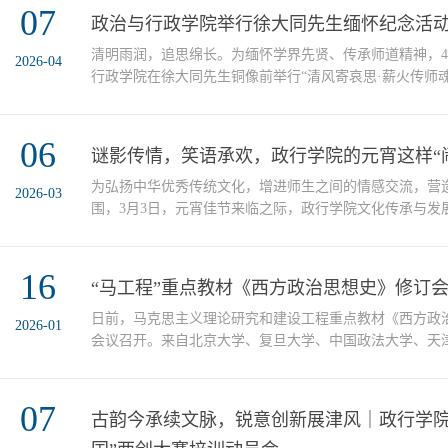
07
目把脉指导，助力学子在创新实践中锤炼本领、提升能力
政治与行政学院举行徐大同先生缅怀纪念活
团队结合专业所学，围绕项目背景、研究思路、实践路径等内
清明雨润，追思绵长。为缅怀学界先贤、传承师道精神，4
2026-04
行政学院在徐大同先生铜像前举行“清风寄哀思·薪火传师
动。学校党委学生工作部部长张毅、学院领导班子成员及师
活动，共同追思先生风范、赓续教育薪火。 学院党委书
06
追远的文化内涵与新时代教育家精神，深情追忆徐大同先
谜影传情，笑语承欢，政行学院的元宵这样“
格，勉励全体师生传承先生精神、勇担时代使命，以奋进姿态
为弘扬中华优秀传统文化，增进师生之间的情感交流，营
2026-03
围，3月3日，元宵佳节来临之际，政行学院文化传承与发
划并开展了“师生同乐猜灯谜 暖意融融闹元宵”主题活动
环节让师生们在这个团圆佳节里温暖相遇。灯谜竞猜：智
16
赴”一条条悬挂在灯笼下的灯谜随风摇曳，宛如翩翩起舞
“马工程”重点教材《西方政治思想史》修订
的谜题既有“最强大脑”级别的文史考验，也有让人会心一..
日前，马克思主义理论研究和建设工程重点教材《西方政
2026-01
会议召开。来自北京大学、复旦大学、中国政法大学、天
育出版社等高校和出版机构的10余位专家学者出席会议。
教材是中宣部马克思主义理论和研究工程重点教材，天津
07
同教授、高建教授、佟德志教授作为该教材的首席专家，
古韵今承续文脉，锐意创新展津风｜政行学院
程成等人参与教材编写。2011年，该教材由高等教育出版社和